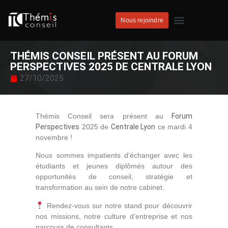
Nous rejoindre
THÉMIS CONSEIL PRÉSENT AU FORUM
PERSPECTIVES 2025 DE CENTRALE LYON
27/10/2025
Thémis Conseil sera présent au
Forum
Perspectives
2025 de
Centrale Lyon
ce mardi 4
novembre !
Nous sommes impatients d’échanger avec les
étudiants et jeunes diplômés autour des
opportunités de conseil, stratégie et
transformation au sein de notre cabinet.
Rendez-vous sur notre stand pour découvrir
nos missions, notre culture d’entreprise et nos
parcours de consultants.