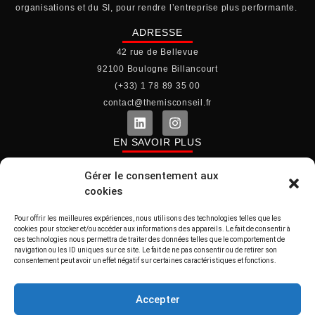
organisations et du SI, pour rendre l’entreprise plus performante.
ADRESSE
42 rue de Bellevue
92100 Boulogne Billancourt
(+33) 1 78 89 35 00
contact@themisconseil.fr
EN SAVOIR PLUS
Le cabinet
Gérer le consentement aux
Mentions légales
cookies
Politique de cookies (UE)
Pour offrir les meilleures expériences, nous utilisons des technologies telles que les
Politique de confidentialité
cookies pour stocker et/ou accéder aux informations des appareils. Le fait de consentir à
ces technologies nous permettra de traiter des données telles que le comportement de
ACCÈS RAPIDE
navigation ou les ID uniques sur ce site. Le fait de ne pas consentir ou de retirer son
consentement peut avoir un effet négatif sur certaines caractéristiques et fonctions.
Thémis Lab
Espace Recrutement
Accepter
Nos références Clients