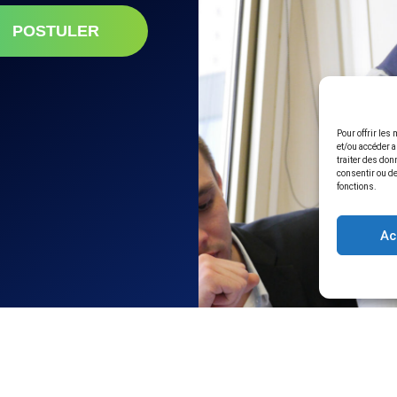
POSTULER
Pour offrir les
et/ou accéder a
traiter des don
consentir ou de
fonctions.
Ac