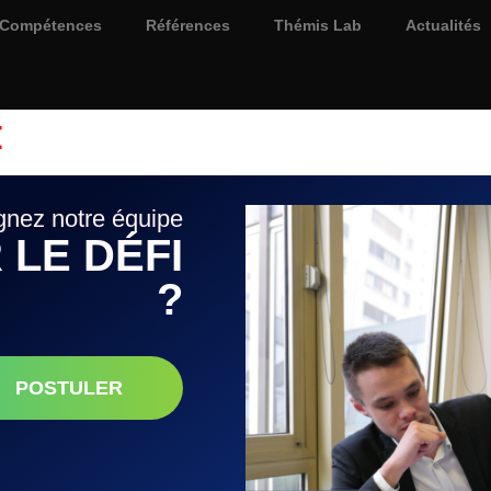
Compétences
Références
Thémis Lab
Actualités
E
gnez notre équipe
 LE DÉFI
?
POSTULER