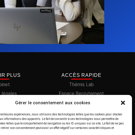
IR PLUS
ACCÈS RAPIDE
binet
Thémis Lab
 légales
Espace Recrutement
cookies (UE)
Nos références Clients
Gérer le consentement aux cookies
onfidentialité
Nos compétences
 meilleures expériences, nous utilisons des technologies telles que les cookies pour stocker
ux informations des appareils. Le fait de consentir à ces technologies nous permettra de
Nos actualités
nées telles que le comportement de navigation ou les ID uniques sur ce site. Le fait de ne pas
 retirer son consentement peut avoir un effet négatif sur certaines caractéristiques et