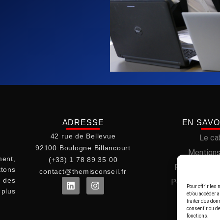
ADRESSE
EN SAVO
42 rue de Bellevue
Le ca
92100 Boulogne Billancourt
Mentions
ent,
(+33) 1 78 89 35 00
Politique de 
ttons
contact@themisconseil.fr
t des
Politique de c
Pour offrir les
plus
et/ou accéder a
traiter des don
consentir ou de
fonctions.