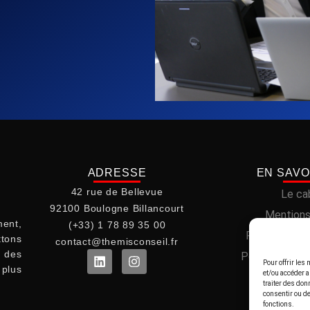
ADRESSE
EN SAVO
42 rue de Bellevue
Le ca
92100 Boulogne Billancourt
Mentions
ent,
(+33) 1 78 89 35 00
Politique de 
ttons
contact@themisconseil.fr
t des
Politique de c
Pour offrir les
plus
et/ou accéder a
traiter des don
consentir ou de
fonctions.