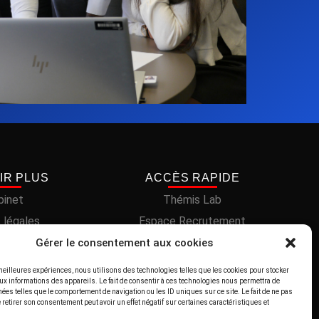
IR PLUS
ACCÈS RAPIDE
binet
Thémis Lab
 légales
Espace Recrutement
cookies (UE)
Nos références Clients
Gérer le consentement aux cookies
onfidentialité
Nos compétences
 meilleures expériences, nous utilisons des technologies telles que les cookies pour stocker
ux informations des appareils. Le fait de consentir à ces technologies nous permettra de
Nos actualités
nées telles que le comportement de navigation ou les ID uniques sur ce site. Le fait de ne pas
 retirer son consentement peut avoir un effet négatif sur certaines caractéristiques et