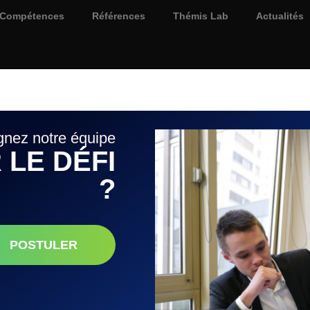
Compétences
Références
Thémis Lab
Actualités
gnez notre équipe
 LE DÉFI
?
POSTULER