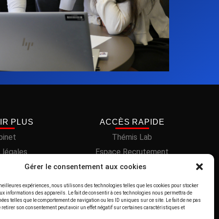
IR PLUS
ACCÈS RAPIDE
binet
Thémis Lab
 légales
Espace Recrutement
cookies (UE)
Nos références Clients
Gérer le consentement aux cookies
onfidentialité
Nos compétences
 meilleures expériences, nous utilisons des technologies telles que les cookies pour stocker
ux informations des appareils. Le fait de consentir à ces technologies nous permettra de
Nos actualités
nées telles que le comportement de navigation ou les ID uniques sur ce site. Le fait de ne pas
 retirer son consentement peut avoir un effet négatif sur certaines caractéristiques et