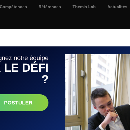
Compétences
Références
Thémis Lab
Actualités
gnez notre équipe
 LE DÉFI
?
POSTULER