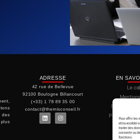
ADRESSE
EN SAVO
42 rue de Bellevue
Le ca
92100 Boulogne Billancourt
Mentions
ent,
(+33) 1 78 89 35 00
Politique de 
ttons
contact@themisconseil.fr
t des
Politique de c
Pour offrir les
plus
et/ou accéder a
traiter des don
consentir ou de
fonctions.