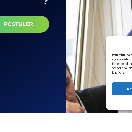
?
POSTULER
Pour offrir les
et/ou accéder a
traiter des don
consentir ou de
fonctions.
Ac