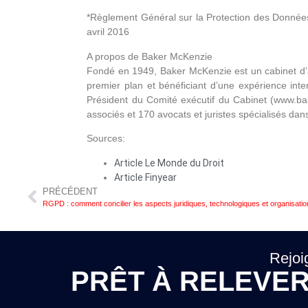
*Règlement Général sur la Protection des Donnée
avril 2016
A propos de Baker McKenzie
Fondé en 1949, Baker McKenzie est un cabinet d’a
premier plan et bénéficiant d’une expérience int
Président du Comité exécutif du Cabinet (www.ba
associés et 170 avocats et juristes spécialisés dans
Sources:
Article Le Monde du Droit
Article Finyear
PRÉCÉDENT
RGPD : comment concilier les aspects juridiques, technologiques et organisatio
Rejoi
PRÊT À RELEVER