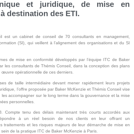
hnique et juridique, de mise en
à destination des ETI.
eil est un cabinet de conseil de 70 consultants en management,
rmation (SI), qui veillent à l’alignement des organisations et du SI
mmes de mise en conformité développés par l’équipe ITC de Baker
r les consultants de Thémis Conseil, dans la conception des plans
en œuvre opérationnelle de ces derniers.
rises de taille intermédiaire devant mener rapidement leurs projets
uridique, l’offre proposée par Baker McKenzie et Thémis Conseil vise
e les accompagner sur le long terme dans la gouvernance et la mise
nées personnelles.
. Compte tenu des délais maintenant très courts accordés aux
répondre à un réel besoin de nos clients en leur offrant un
s traitements et les risques majeurs de leur démarche de mise en
u sein de la pratique ITC de Baker McKenzie à Paris.