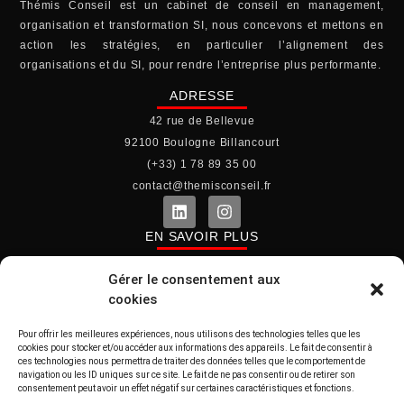
Thémis Conseil est un cabinet de conseil en management,
organisation et transformation SI, nous concevons et mettons en
action les stratégies, en particulier l’alignement des
organisations et du SI, pour rendre l’entreprise plus performante.
ADRESSE
42 rue de Bellevue
92100 Boulogne Billancourt
(+33) 1 78 89 35 00
contact@themisconseil.fr
EN SAVOIR PLUS
Le cabinet
Gérer le consentement aux
Mentions légales
cookies
Politique de cookies (UE)
Pour offrir les meilleures expériences, nous utilisons des technologies telles que les
Politique de confidentialité
cookies pour stocker et/ou accéder aux informations des appareils. Le fait de consentir à
ces technologies nous permettra de traiter des données telles que le comportement de
ACCÈS RAPIDE
navigation ou les ID uniques sur ce site. Le fait de ne pas consentir ou de retirer son
consentement peut avoir un effet négatif sur certaines caractéristiques et fonctions.
Thémis Lab