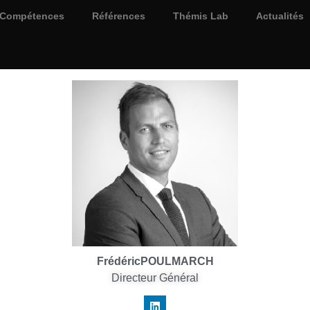
Compétences
Références
Thémis Lab
Actualités
Frédéric
POULMARCH
Directeur Général