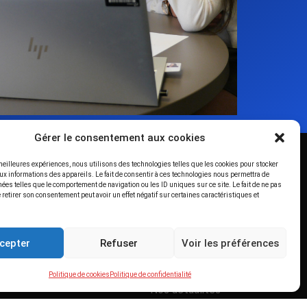
Gérer le consentement aux cookies
 meilleures expériences, nous utilisons des technologies telles que les cookies pour stocker
ux informations des appareils. Le fait de consentir à ces technologies nous permettra de
IR PLUS
ACCÈS RAPIDE
nées telles que le comportement de navigation ou les ID uniques sur ce site. Le fait de ne pas
 retirer son consentement peut avoir un effet négatif sur certaines caractéristiques et
binet
Thémis Lab
 légales
Espace Recrutement
cepter
Refuser
Voir les préférences
cookies (UE)
Nos références Clients
onfidentialité
Nos compétences
Politique de cookies
Politique de confidentialité
Nos actualités