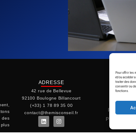
Pour offrir les
et/ou accéder a
ADRESSE
EN SAVO
traiter des don
consentir ou de
42 rue de Bellevue
Le ca
fonctions.
92100 Boulogne Billancourt
Mentions
ent,
(+33) 1 78 89 35 00
Ac
Politique de 
ttons
contact@themisconseil.fr
t des
Politique de c
plus